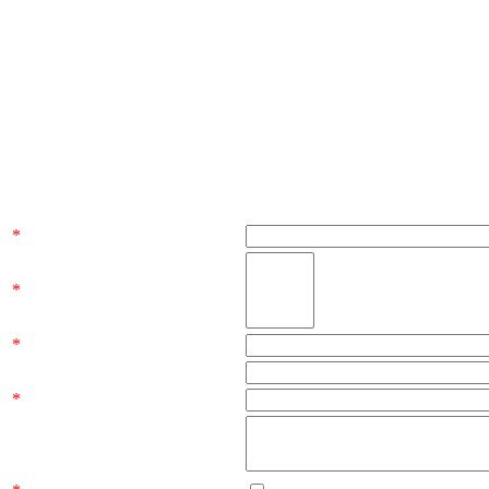
*
*
*
*